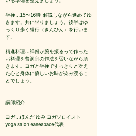
いる準備を整えましょう。
坐禅…15〜16時  解説しながら進めてゆ
きます。共に坐りましょう。後半はゆ
っくり歩く経行（きんひん）を行いま
す。
精進料理…禅僧が腕を振るって作った
お料理を曹洞宗の作法を習いながら頂
きます。ヨガと坐禅ですっきりと冴え
た心と身体に優しいお味が染み渡るこ
とでしょう。
講師紹介
ヨガ…ほんだ ゆみ ヨガソロイスト 
yoga salon easespace代表