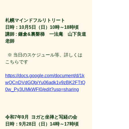
札幌マインドフルリトリート
日時：10月5日（日）10時～18時頃
講師 : 鎌倉&裏磐梯　一法庵　山下良道
老師
  ※ 当日のスケジュール等、詳しくは 
こちらです
https://docs.google.com/document/d/1k
wQCnDVdGQbiYu06adk1v9zBK2FTtQ
0w_Py3UMkWFl0/edit?usp=sharing
令和7年9月  ヨガと坐禅と写経の会
日時：9月28日（日）14時～17時頃