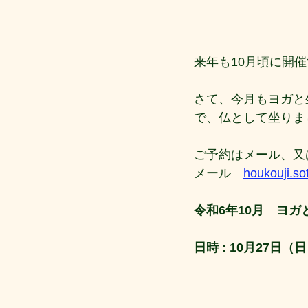
来年も10月頃に開
さて、今月もヨガと
で、仏として坐りま
ご予約はメール、又は
メール　
houkouji.s
令和6年10月　ヨ
日時 : 10月27日（