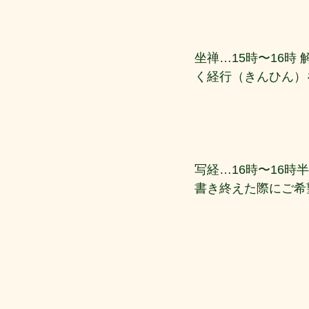
坐禅…15時〜16
く経行（きんひん）
写経…16時〜16
書き終えた際にご希