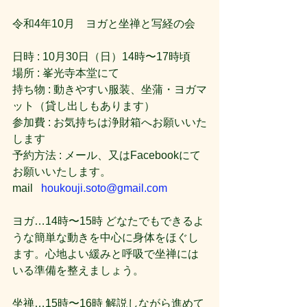
令和4年10月　ヨガと坐禅と写経の会
日時 : 10月30日（日）14時〜17時頃
場所 : 峯光寺本堂にて
持ち物 : 動きやすい服装、坐蒲・ヨガマ
ット（貸し出しもあります）
参加費 : お気持ちは浄財箱へお願いいた
します
予約方法 : メール、又はFacebookにて
お願いいたします。
mail   
houkouji.soto@gmail.com
ヨガ…14時〜15時 どなたでもできるよ
うな簡単な動きを中心に身体をほぐし
ます。心地よい緩みと呼吸で坐禅には
いる準備を整えましょう。
坐禅…15時〜16時 解説しながら進めて