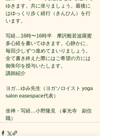
ゆきます。共に坐りましょう。最後に
はゆっくり歩く経行（きんひん）を行
います。
写経…16時〜16時半　摩訶般若波羅蜜
多心経を書いてゆきます。心静かに、
毎回少しずつ進めてまいりましょう。
全て書き終えた際にはご希望の方には
御朱印を授与いたします。
講師紹介
ヨガ…ゆみ先生（ヨガソロイスト yoga 
salon easespace代表）
坐禅・写経…小野隆見 （峯光寺　副住
職）